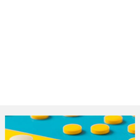
Evaluer un commercial
Des informations surprenantes sur
la vente
Pendant 2 jours, j’ai formé une équipe formidable qui fait
gagner du CA et de la marge à ses clients (comme moi
mais pas de la même manière).